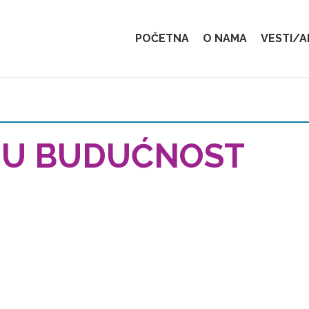
POČETNA
O NAMA
VESTI/
OJU BUDUĆNOST