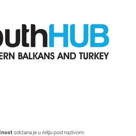
ćnost
održana je u Arilju pod nazivom: