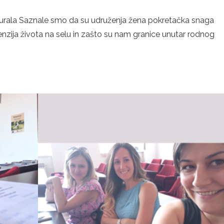
rurala Saznale smo da su udruženja žena pokretačka snaga
enzija života na selu in zašto su nam granice unutar rodnog