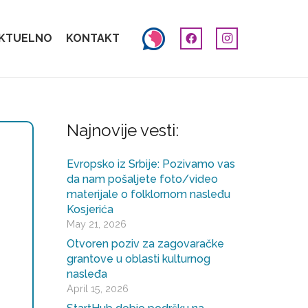
AKTUELNO
KONTAKT
Najnovije vesti:
Evropsko iz Srbije: Pozivamo vas
da nam pošaljete foto/video
materijale o folklornom nasleđu
Kosjerića
May 21, 2026
Otvoren poziv za zagovaračke
grantove u oblasti kulturnog
nasleđa
April 15, 2026