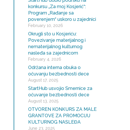
StartHub dobio podršku na
konkursu „Za moj Kosjerić“:
Program „Rađanje sa
poverenjem“ uskoro u zajednici
February 10, 2026
Okrugli sto u Kosjeriću:
Povezivanje materijalnog i
nematerijalnog kulturnog
nasleđa sa zajednicom
February 4, 2026
Održana interna obuka o
očuvanju bezbednosti dece
August 17, 2025
StartHub usvojio Smernice za
očuvanje bezbednosti dece
August 13, 2025
OTVOREN KONKURS ZA MALE
GRANTOVE ZA PROMOCIJU
KULTURNOG NASLEĐA
June 23, 2025