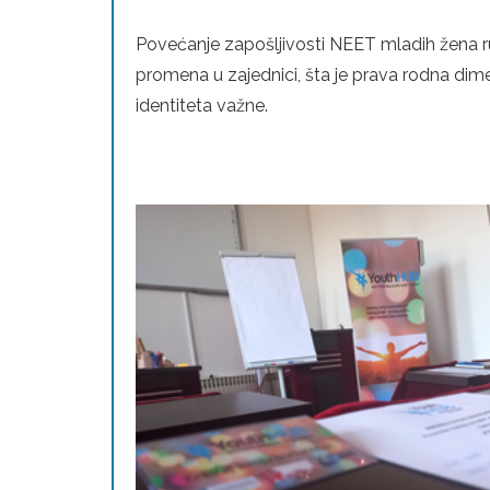
Povećanje zapošljivosti NEET mladih žena 
promena u zajednici, šta je prava rodna dim
identiteta važne.